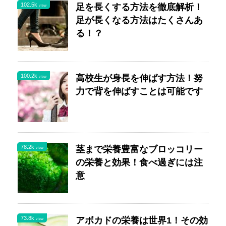
102.5k
足を長くする方法を徹底解析！
view
足が長くなる方法はたくさんあ
る！？
100.2k
高校生が身長を伸ばす方法！努
view
力で背を伸ばすことは可能です
78.2k
茎まで栄養豊富なブロッコリー
view
の栄養と効果！食べ過ぎには注
意
73.8k
アボカドの栄養は世界1！その効
view