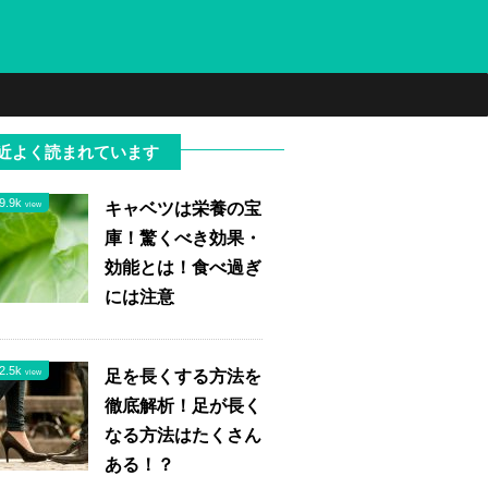
近よく読まれています
9.9k
キャベツは栄養の宝
view
庫！驚くべき効果・
効能とは！食べ過ぎ
には注意
2.5k
足を長くする方法を
view
徹底解析！足が長く
なる方法はたくさん
ある！？