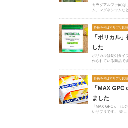
カラダアルファ(α)
ム、マグネシウムなどを
身長を伸ばすサプリ比
「ポリカル」
した
ポリカルは錠剤タイ
作られている商品です。
身長を伸ばすサプリ比
「MAX GP
ました
「MAX GPC α
いサプリです。 栄 ...