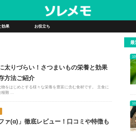
と効果
お役立ち
最
10
に太りづらい！さつまいもの栄養と効果
存方法ご紹介
化物をはじめとする様々な栄養を豊富に含む食材です。 主食に
難 ...
10
較
ファ(α)」徹底レビュー！口コミや特徴も