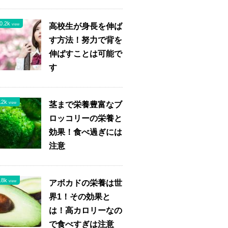
0.2k
高校生が身長を伸ば
view
す方法！努力で背を
伸ばすことは可能で
す
.2k
茎まで栄養豊富なブ
view
ロッコリーの栄養と
効果！食べ過ぎには
注意
.8k
アボカドの栄養は世
view
界1！その効果と
は！高カロリーなの
で食べすぎは注意