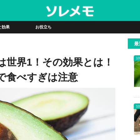
と効果
お役立ち
最
10
は世界1！その効果とは！
で食べすぎは注意
10