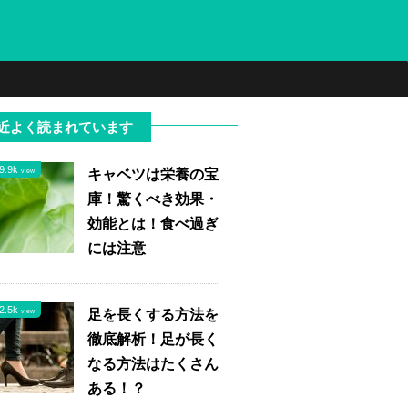
近よく読まれています
9.9k
キャベツは栄養の宝
view
庫！驚くべき効果・
効能とは！食べ過ぎ
には注意
2.5k
足を長くする方法を
view
徹底解析！足が長く
なる方法はたくさん
ある！？