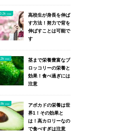
0.2k
高校生が身長を伸ば
view
す方法！努力で背を
伸ばすことは可能で
す
.2k
茎まで栄養豊富なブ
view
ロッコリーの栄養と
効果！食べ過ぎには
注意
.8k
アボカドの栄養は世
view
界1！その効果と
は！高カロリーなの
で食べすぎは注意