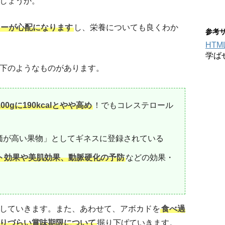
しょうか。
リーが心配になります
し、栄養についても良くわか
参考
HT
学ば
下のようなものがあります。
0gに190kcalとやや高め
！でもコレステロール
価が高い果物」としてギネスに登録されている
ト効果や美肌効果、動脈硬化の予防
などの効果・
していきます。また、あわせて、アボカドを
食べ過
りづらい賞味期限について
掘り下げていきます。