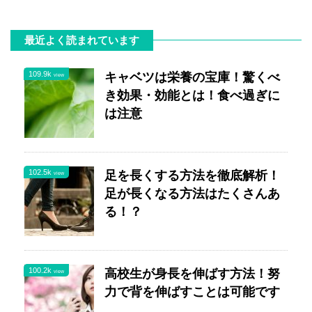
最近よく読まれています
109.9k
キャベツは栄養の宝庫！驚くべ
view
き効果・効能とは！食べ過ぎに
は注意
102.5k
足を長くする方法を徹底解析！
view
足が長くなる方法はたくさんあ
る！？
100.2k
高校生が身長を伸ばす方法！努
view
力で背を伸ばすことは可能です