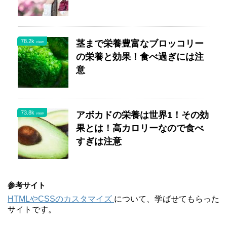
78.2k
茎まで栄養豊富なブロッコリー
view
の栄養と効果！食べ過ぎには注
意
73.8k
アボカドの栄養は世界1！その効
view
果とは！高カロリーなので食べ
すぎは注意
参考サイト
HTMLやCSSのカスタマイズ
について、学ばせてもらった
サイトです。